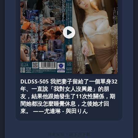
DLDSS-505 我把妻子留給了一個單身32
年、一直說「我對女人沒興趣」的朋
友，結果他跟她發生了11次性關係，期
間她都沒怎麼睡覺休息，之後她才回
來。 ——尤達琳 - 與田りん
尚未安裝？請下方下載