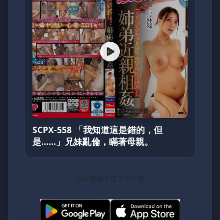
SCPX-558 「我知道這是錯的，但
是……」兄妹亂倫，瞞著母親。
尚未安裝？請下方下載