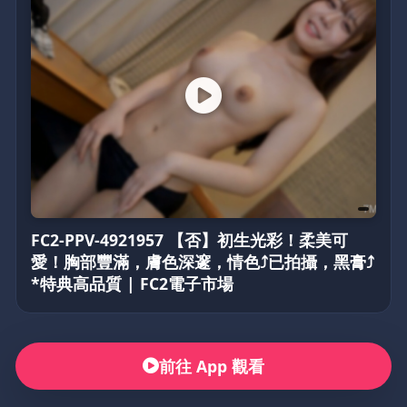
FC2-PPV-4921957 【否】初生光彩！柔美可
愛！胸部豐滿，膚色深邃，情色⤴已拍攝，黑膏⤴
*特典高品質 | FC2電子市場
前往 App 觀看