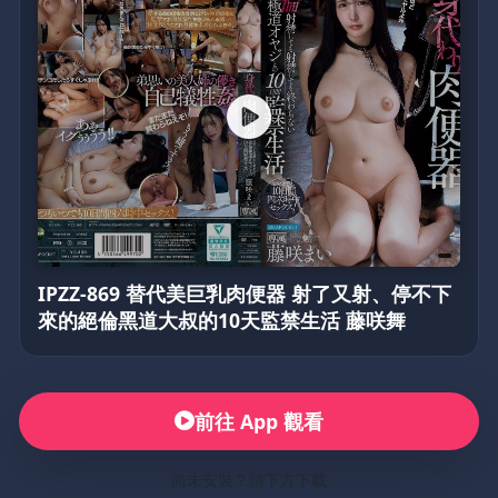
IPZZ-869 替代美巨乳肉便器 射了又射、停不下
來的絕倫黑道大叔的10天監禁生活 藤咲舞
前往 App 觀看
尚未安裝？請下方下載