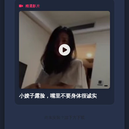
精選影片
小嫂子露脸，嘴里不要身体很诚实
尚未安裝？請下方下載