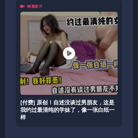
精選影片
[付费] 原创！自述没谈过男朋友，这是
我约过最清纯的学妹了，像一张白纸一
样