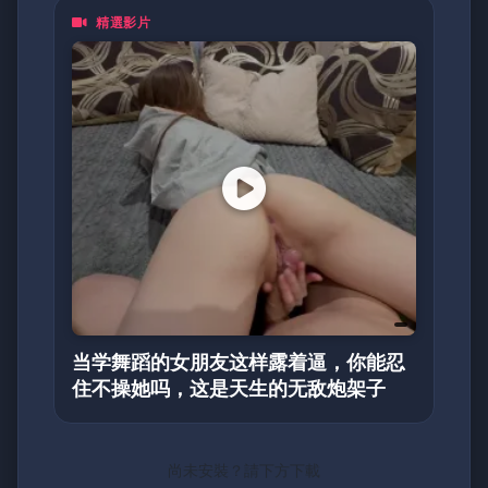
精選影片
当学舞蹈的女朋友这样露着逼，你能忍
住不操她吗，这是天生的无敌炮架子
尚未安裝？請下方下載