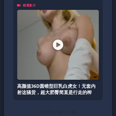
精選影片
高颜值36D圆锥型巨乳白虎女！无套内
射这骚货，超大肥臀简直是行走的榨
尚未安裝？請下方下載