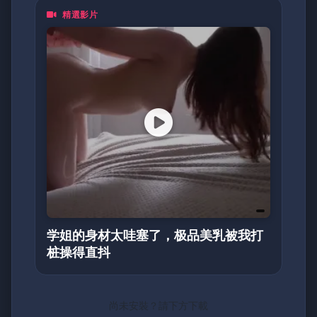
精選影片
学姐的身材太哇塞了，极品美乳被我打
桩操得直抖
尚未安裝？請下方下載