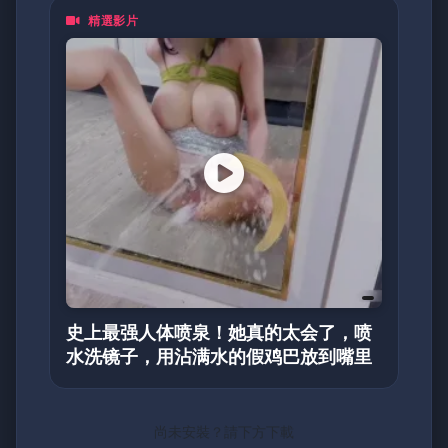
精選影片
史上最强人体喷泉！她真的太会了，喷
水洗镜子，用沾满水的假鸡巴放到嘴里
尚未安裝？請下方下載