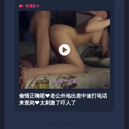
精選影片
偷情正嗨呢❤️老公外地出差中途打电话
来查岗❤️太刺激了吓人了
尚未安裝？請下方下載