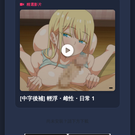
精選影片
裏番、泡麵番、同人作品、Cosplay
無論你是資深二次元住民，
還是剛入坑的新手，動漫鴿都歡迎你一起來嗨！
💥
(不定期更換密碼)
5205566
[中字後補] 輕浮・雌性・日常 1
尚未安裝？請下方下載