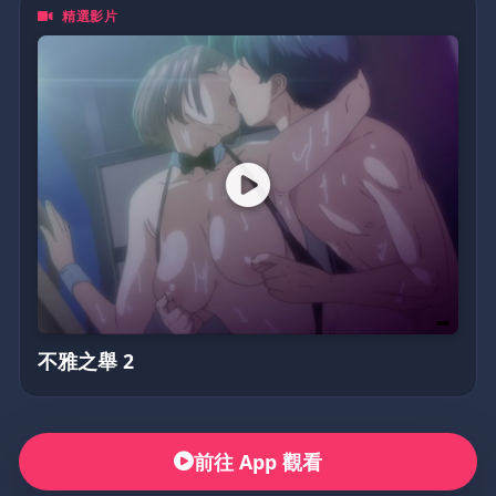
精選影片
無論你是資深二次元住民，
還是剛入坑的新手，動漫鴿都歡迎你一起來嗨！💥
(不定期更換密碼)
5205566
不雅之舉 2
前往 App 觀看