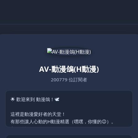
AV-動漫鴿(H動漫)
200779 位訂閱者
🌟 歡迎來到 動漫鴿！🕊️
這裡是動漫愛好者的天堂！
有那些讓人心動的H動漫精選（嘿嘿，你懂的😉）。
主要分類:
裏番、泡麵番、同人作品、Cosplay