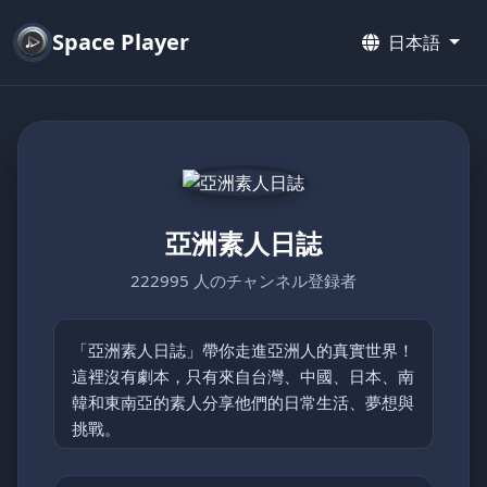
Space Player
日本語
亞洲素人日誌
222995 人のチャンネル登録者
「亞洲素人日誌」帶你走進亞洲人的真實世界！
這裡沒有劇本，只有來自台灣、中國、日本、南
韓和東南亞的素人分享他們的日常生活、夢想與
挑戰。
從鄉村的簡單快樂到都市的忙碌節奏，每支影片