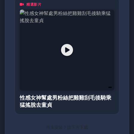
精選影片
都是一頁動人的日記。加入我們，探索亞洲最真
摯的面貌！
性感女神幫處男粉絲把雞雞刮毛後騎乘
猛搖脫去童貞
尚未安裝？請下方下載