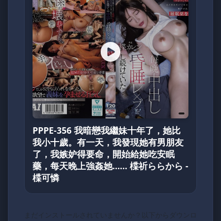
PPPE-356 我暗戀我繼妹十年了，她比
我小十歲。有一天，我發現她有男朋友
了，我嫉妒得要命，開始給她吃安眠
藥，每天晚上強姦她…… 楪祈ららから -
楪可憐
まだインストールされていませんか？以下からダウンロ