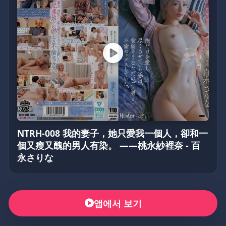
NTRH-008 我的妻子，她只愛我一個人，卻和一
個又瘦又醜的男人有染。 ——桃永紗裡奈 - 百
永さりな
앱에서 보기