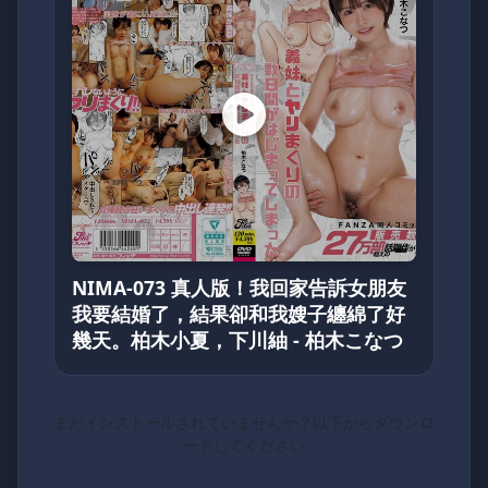
NIMA-073 真人版！我回家告訴女朋友
我要結婚了，結果卻和我嫂子纏綿了好
幾天。柏木小夏，下川紬 - 柏木こなつ
まだインストールされていませんか？以下からダウンロ
ードしてください