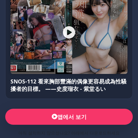
SNOS-112 看來胸部豐滿的偶像更容易成為性騷
擾者的目標。 ——史度瑠衣 - 紫堂るい
앱에서 보기
아직 설치하지 않으셨나요? 아래에서 다운로드하세요