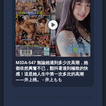
MIDA-547 無論她達到多少次高潮，她
都依然興奮不已，顫抖著達到極致的快
感！這是她人生中第一次多次的高潮
——井上桃。 - 井上もも
아직 설치하지 않으셨나요? 아래에서 다운로드하세요