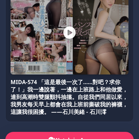
MIDA-574 「這是最後一次了……對吧？求你
了！」我一邊說著，一邊在上班路上和他做愛，
達到高潮時雙腿顫抖抽搐。自從我們同居以來，
我男友每天早上都會​​在我上班前撕破我的褲襪，
這讓我很困擾。 ——石川美緒 - 石川澪