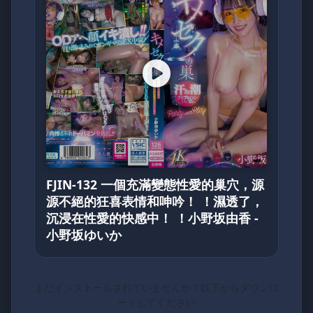
FJIN-132 一個充滿變態性愛的巢穴，源
源不絕的狂喜表情和呻吟！ ！濕透了，
沉浸在性愛的快感中！ ！小野坂由香 -
小野坂ゆいか
まだインストールされていませんか？以下からダウンロ
ードしてください