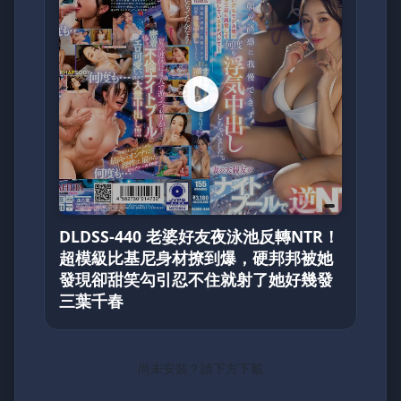
DLDSS-440 老婆好友夜泳池反轉NTR！
超模級比基尼身材撩到爆，硬邦邦被她
發現卻甜笑勾引忍不住就射了她好幾發
三葉千春
尚未安裝？請下方下載