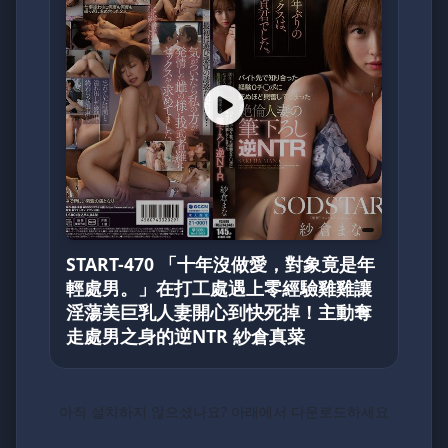
START-470 「十年沒做愛，對象竟是年
輕處男。」在打工處遇上零經驗雞雞讓
淫蕩美巨乳人妻開心到快死掉！主動奪
走處男之身的逆NTR 紗倉真菜
아직 설치하지 않으셨나요? 아래에서 다운로드하세요