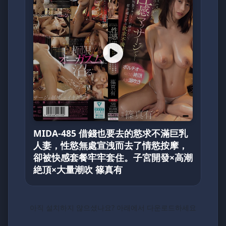
MIDA-485 借錢也要去的慾求不滿巨乳
人妻，性慾無處宣洩而去了情慾按摩，
卻被快感套餐牢牢套住。子宮開發×高潮
絶頂×大量潮吹 篠真有
아직 설치하지 않으셨나요? 아래에서 다운로드하세요