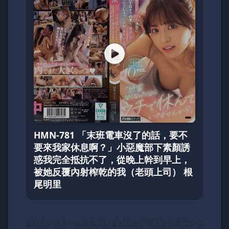
HMN-781 「末班電車沒了的話，要不
要來我家休息啊？」小惡魔部下素顏誘
惑我完全抵抗不了，從晚上幹到早上，
被她反覆內射榨乾的我（老頭上司） 根
尾明里
まだインストールされていませんか？以下からダウンロ