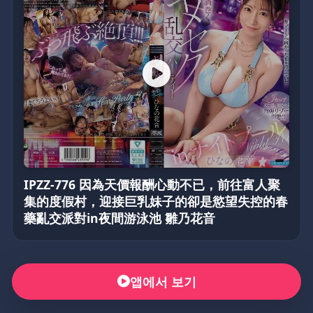
IPZZ-776 因為天價報酬心動不已，前往富人聚
集的度假村，迎接巨乳妹子的卻是慾望失控的春
藥亂交派對in夜間游泳池 雛乃花音
앱에서 보기