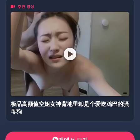
추천 영상
极品高颜值空姐女神背地里却是个爱吃鸡巴的骚
母狗
앱에서 보기