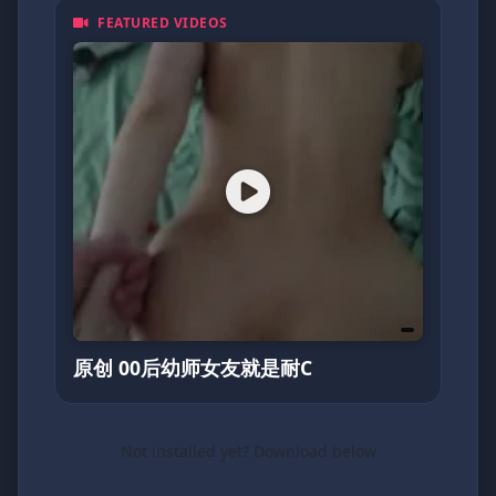
FEATURED VIDEOS
原创 00后幼师女友就是耐C
Not installed yet? Download below