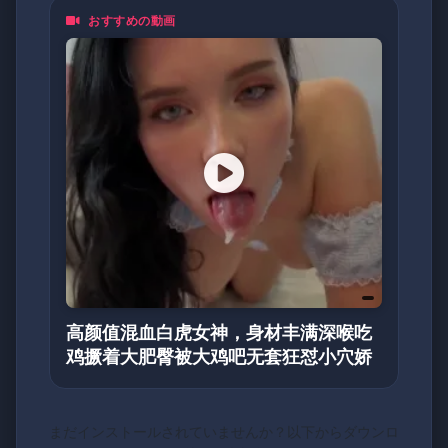
おすすめの動画
高颜值混血白虎女神，身材丰满深喉吃
鸡撅着大肥臀被大鸡吧无套狂怼小穴娇
まだインストールされていませんか？以下からダウンロ