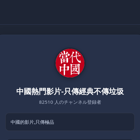
中國熱門影片-只傳經典不傳垃圾
82510 人のチャンネル登録者
中國的影片,只傳極品