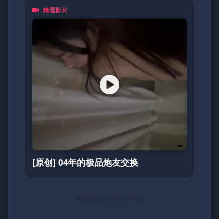
精選影片
[原创] 04年的极品炮友交换
尚未安裝？請下方下載