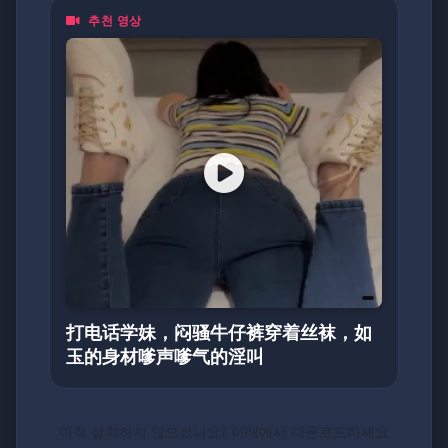
추천 영상
打电话学妹，闷骚牛仔裤穿着丝袜，如
玉的身材嗲声嗲气的淫叫
아직 설치하지 않으셨나요? 아래에서 다운로드하세요