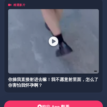
精選影片
你操我直接射进去嘛！我不愿意射里面，怎么了
你害怕我怀孕啊？
前往 App 觀看