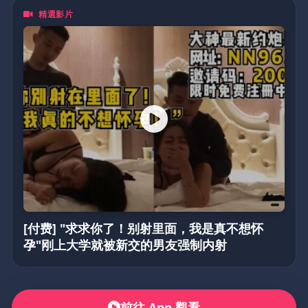
精選影片
[付费] "求求你了！别射里面，我是真不想怀
孕"刚上大学就被新交的男友强制内射
前往 App 觀看