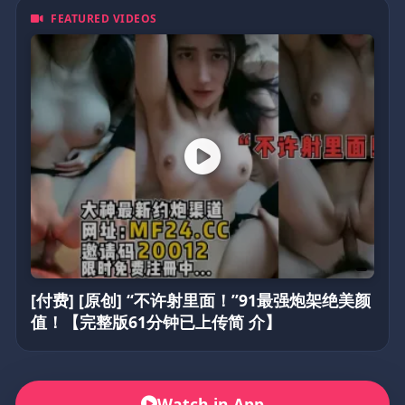
FEATURED VIDEOS
[付费] [原创] “不许射里面！”91最强炮架绝美颜
值！【完整版61分钟已上传简 介】
Watch in App