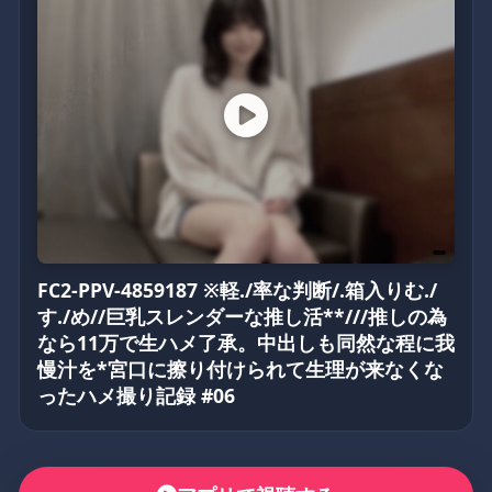
FC2-PPV-4859187 ※軽./率な判断/.箱入りむ./
す./め//巨乳スレンダーな推し活**///推しの為
なら11万で生ハメ了承。中出しも同然な程に我
慢汁を*宮口に擦り付けられて生理が来なくな
ったハメ撮り記録 #06