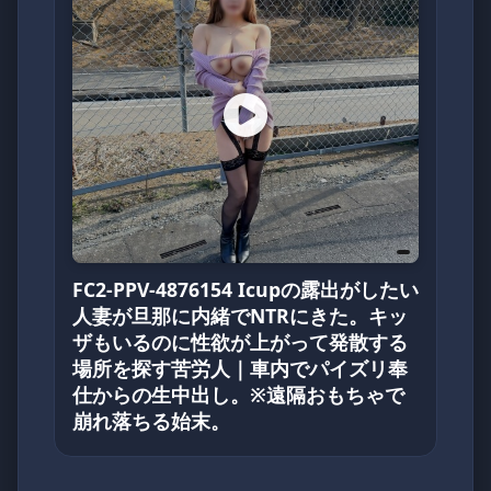
FC2-PPV-4876154 Icupの露出がしたい
人妻が旦那に内緒でNTRにきた。キッ
ザもいるのに性欲が上がって発散する
場所を探す苦労人｜車内でパイズリ奉
仕からの生中出し。※遠隔おもちゃで
崩れ落ちる始末。