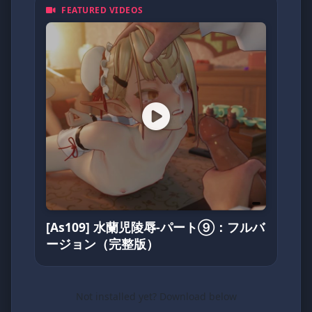
FEATURED VIDEOS
裏番、泡麵番、同人作品、Cosplay
無論你是資深二次元住民，
還是剛入坑的新手，動漫鴿都歡迎你一起來嗨！
💥
(不定期更換密碼)
5205566
[As109] 水蘭児陵辱-パート⑨：フルバ
ージョン（完整版）
Not installed yet? Download below