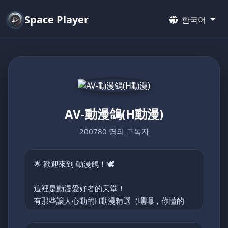
Space Player
한국어
AV-動漫鴿(H動漫)
200780 명의 구독자
🌟 歡迎來到 動漫鴿！🕊️
這裡是動漫愛好者的天堂！
有那些讓人心動的H動漫精選（嘿嘿，你懂的
😉）。
主要分類: