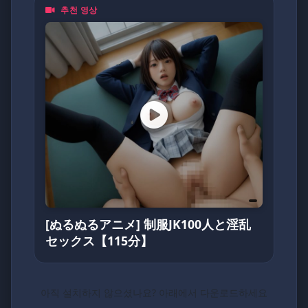
추천 영상
裏番、泡麵番、同人作品、Cosplay
無論你是資深二次元住民，
還是剛入坑的新手，動漫鴿都歡迎你一起來嗨！
💥
(不定期更換密碼)
5205566
[ぬるぬるアニメ] 制服JK100人と淫乱
セックス【115分】
아직 설치하지 않으셨나요? 아래에서 다운로드하세요