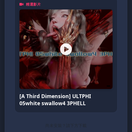
精選影片
裏番、泡麵番、同人作品、Cosplay
無論你是資深二次元住民，
還是剛入坑的新手，動漫鴿都歡迎你一起來嗨！
💥
(不定期更換密碼)
5205566
[A Third Dimension] ULTPHI
05white swallow4 3PHELL
尚未安裝？請下方下載