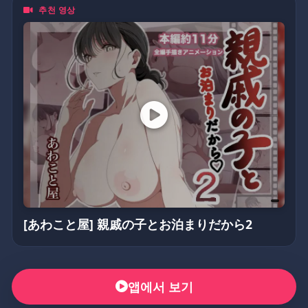
추천 영상
無論你是資深二次元住民，
還是剛入坑的新手，動漫鴿都歡迎你一起來嗨！💥
(不定期更換密碼)
5205566
[あわこと屋] 親戚の子とお泊まりだから2
앱에서 보기