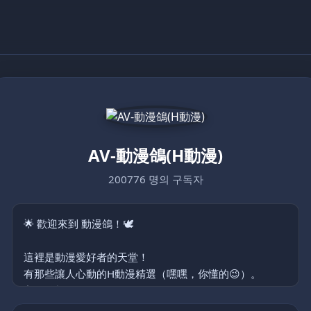
AV-動漫鴿(H動漫)
200776 명의 구독자
🌟 歡迎來到 動漫鴿！🕊️
這裡是動漫愛好者的天堂！
有那些讓人心動的H動漫精選（嘿嘿，你懂的😉）。
主要分類:
裏番、泡麵番、同人作品、Cosplay