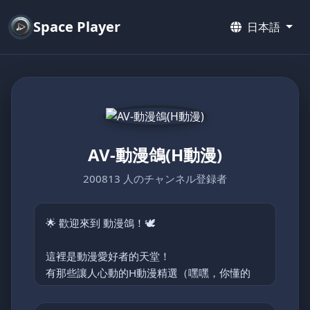
Space Player
日本語
AV-動漫鴿(H動漫)
200813 人のチャンネル登録者
🌟 歡迎來到 動漫鴿！🕊️
這裡是動漫愛好者的天堂！
有那些讓人心動的H動漫精選（嘿嘿，你懂的
😉）。
主要分類: