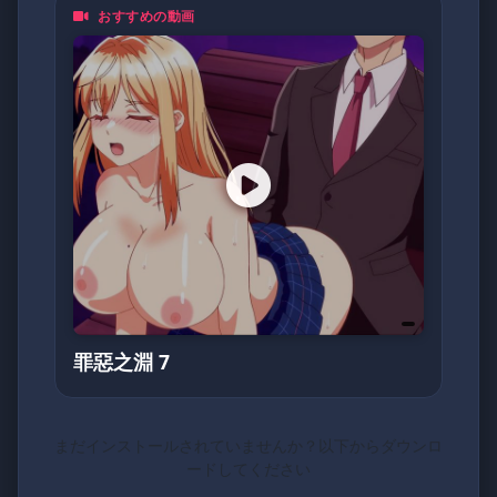
おすすめの動画
裏番、泡麵番、同人作品、Cosplay
無論你是資深二次元住民，
還是剛入坑的新手，動漫鴿都歡迎你一起來嗨！
💥
(不定期更換密碼)
5205566
罪惡之淵 7
まだインストールされていませんか？以下からダウンロ
ードしてください