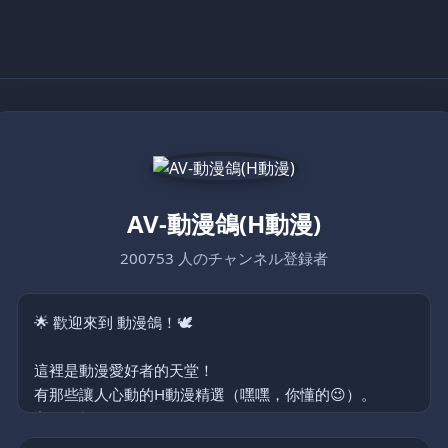
AV-動漫鴿(H動漫)
200753 人のチャンネル登録者
🌟 歡迎來到 動漫鴿！🕊️
這裡是動漫愛好者的天堂！
有那些讓人心動的H動漫精選（嘿嘿，你懂的😉）。
主要分類:
裏番、泡麵番、同人作品、Cosplay