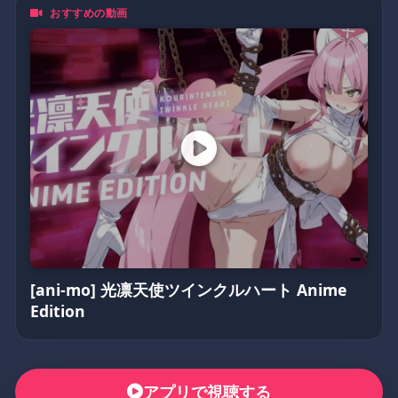
おすすめの動画
無論你是資深二次元住民，
還是剛入坑的新手，動漫鴿都歡迎你一起來嗨！💥
(不定期更換密碼)
5205566
[ani-mo] 光凛天使ツインクルハート Anime
Edition
アプリで視聴する