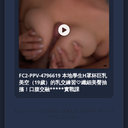
FC2-PPV-4796619 本地學生H罩杯巨乳
美空（19歲）的乳交練習♡纖細美臀抽
搐！口腹交融*****實戰課
まだインストールされていませんか？以下からダウンロ
ードしてください