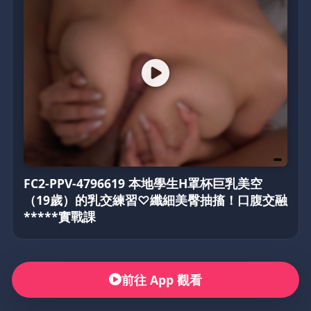
FC2-PPV-4796619 本地學生H罩杯巨乳美空
（19歲）的乳交練習♡纖細美臀抽搐！口腹交融
*****實戰課
前往 App 觀看