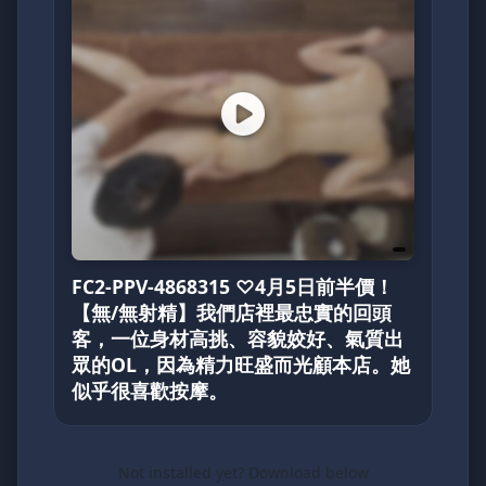
FC2-PPV-4868315 ♡4月5日前半價！
【無/無射精】我們店裡最忠實的回頭
客，一位身材高挑、容貌姣好、氣質出
眾的OL，因為精力旺盛而光顧本店。她
似乎很喜歡按摩。
Not installed yet? Download below