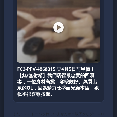
FC2-PPV-4868315 ♡4月5日前半價！
【無/無射精】我們店裡最忠實的回頭
客，一位身材高挑、容貌姣好、氣質出
眾的OL，因為精力旺盛而光顧本店。她
似乎很喜歡按摩。
まだインストールされていませんか？以下からダウンロ