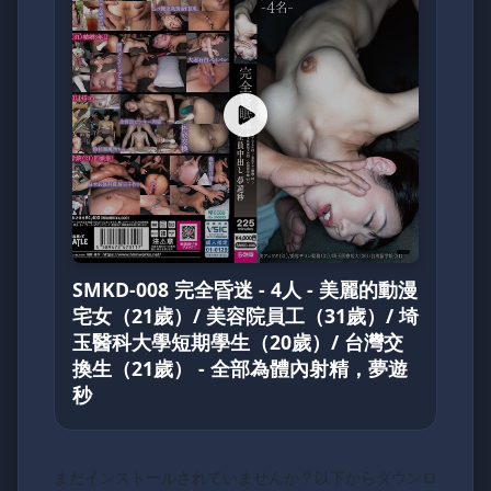
SMKD-008 完全昏迷 - 4人 - 美麗的動漫
宅女（21歲）/ 美容院員工（31歲）/ 埼
玉醫科大學短期學生（20歲）/ 台灣交
換生（21歲） - 全部為體內射精，夢遊
秒
まだインストールされていませんか？以下からダウンロ