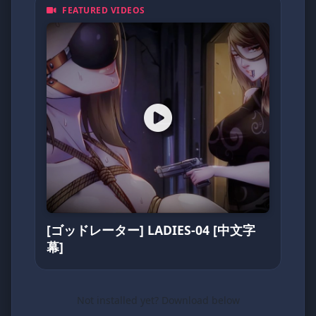
FEATURED VIDEOS
裏番、泡麵番、同人作品、Cosplay
無論你是資深二次元住民，
還是剛入坑的新手，動漫鴿都歡迎你一起來嗨！
💥
(不定期更換密碼)
5205566
[ゴッドレーター] LADIES-04 [中文字
幕]
Not installed yet? Download below